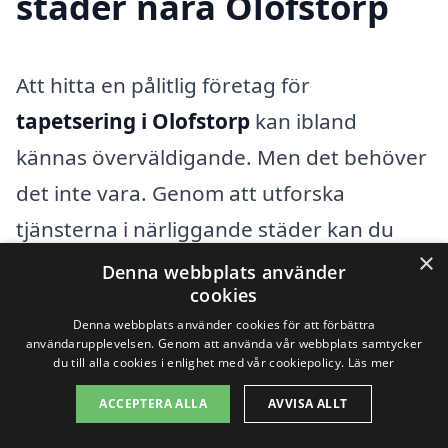
städer nära Olofstorp
Att hitta en pålitlig företag för
tapetsering i Olofstorp
kan ibland
kännas överväldigande. Men det behöver
det inte vara. Genom att utforska
tjänsterna i närliggande städer kan du
×
enkelt jämföra priser och alternativ, vilket
Denna webbplats använder
cookies
gör det enklare att få det perfekta
Denna webbplats använder cookies för att förbättra
resultatet i ditt hem. Här är några städer i
användarupplevelsen. Genom att använda vår webbplats samtycker
du till alla cookies i enlighet med vår cookiepolicy.
Läs mer
närheten av Olofstorp där du kan hitta
professionella tapetserare:
ACCEPTERA ALLA
AVVISA ALLT