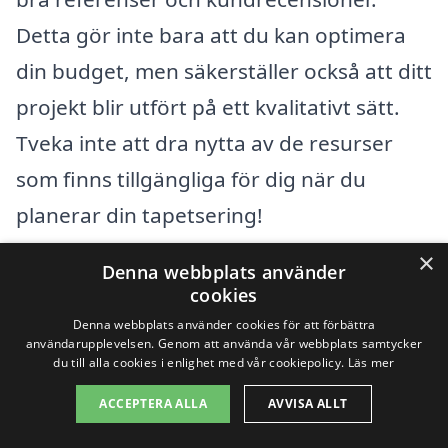
Detta gör inte bara att du kan optimera
din budget, men säkerställer också att ditt
projekt blir utfört på ett kvalitativt sätt.
Tveka inte att dra nytta av de resurser
som finns tillgängliga för dig när du
planerar din tapetsering!
×
Denna webbplats använder
Få 3 erbjudanden, gratis och utan
cookies
förpliktelser
Denna webbplats använder cookies för att förbättra
användarupplevelsen. Genom att använda vår webbplats samtycker
du till alla cookies i enlighet med vår cookiepolicy.
Läs mer
ACCEPTERA ALLA
AVVISA ALLT
Sök efter en