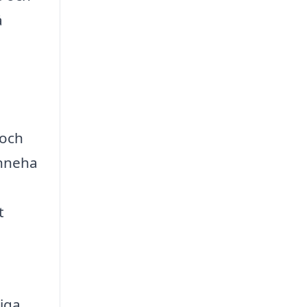
å
 och
inneha
t
iga