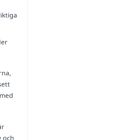
iktiga
der
rna,
sett
g med
är
e och