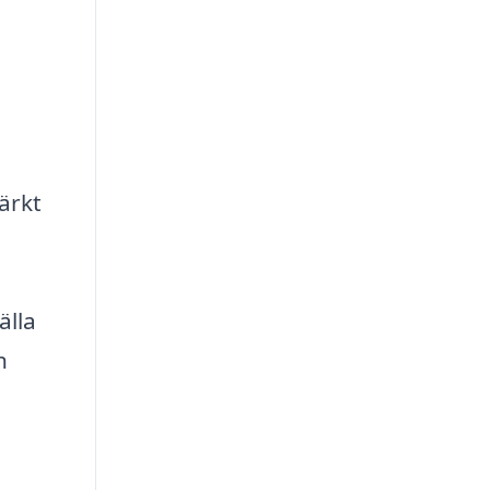
ärkt
älla
h