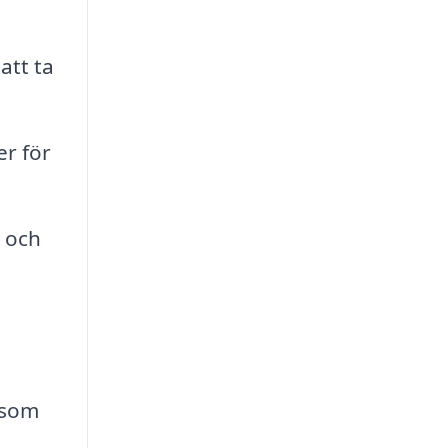
att ta
r för
t och
 som