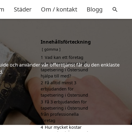
m
Städer
Om / kontakt
Blogg
Innehållsförteckning
gömma
1
Vad kan ett företag
som är specialiserat på
uide och använder vår offerttjänst får du den enklaste
tapetsering i Östersund
d.
hjälpa till med?
2
Få alltid minst 3
erbjudanden för
tapetsering i Östersund
3
Få 3 erbjudanden för
tapetsering i Östersund
från professionella
företag
4
Hur mycket kostar