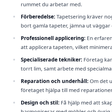
rummet du arbetar med.
Förberedelse:
Tapetsering kräver nog
bort gamla tapeter, jämna ut väggar 
Professionell applicering:
En erfaren
att applicera tapeten, vilket minimer
Specialiserade tekniker:
Företag kan
torrt lim, samt arbete med specialma
Reparation och underhåll:
Om det up
företaget hjälpa till med reparationer
Design och stil:
Få hjälp med att ska
harmoniserar med möbler och övrig 