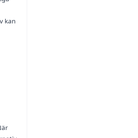
iv kan
När