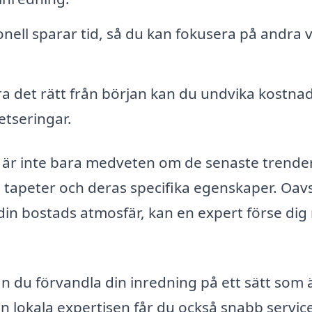
onell sparar tid, så du kan fokusera på andra v
 det rätt från början kan du undvika kostna
etseringar.
d är inte bara medveten om de senaste trende
 tapeter och deras specifika egenskaper. Oav
din bostads atmosfär, kan en expert förse di
n du förvandla din inredning på ett sätt som 
den lokala expertisen får du också snabb servic