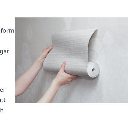
tform
ggar
ser
itt
ch