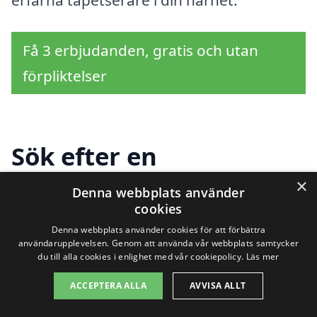
Få 3 erbjudanden, gratis och utan
förpliktelser
Sök efter en
professionell för
×
Denna webbplats använder
cookies
tapetsering i andra
Denna webbplats använder cookies för att förbättra
städer nära Östra
användarupplevelsen. Genom att använda vår webbplats samtycker
du till alla cookies i enlighet med vår cookiepolicy.
Läs mer
Sönnarslöv
ACCEPTERA ALLA
AVVISA ALLT