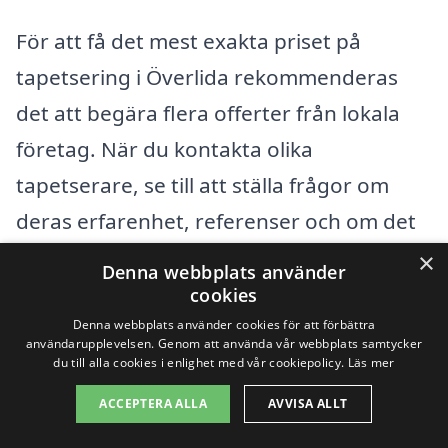
För att få det mest exakta priset på
tapetsering i Överlida rekommenderas
det att begära flera offerter från lokala
företag. När du kontakta olika
tapetserare, se till att ställa frågor om
deras erfarenhet, referenser och om det
finns några dolda avgifter. Detta hjälper
×
Denna webbplats använder
dig att göra en informerad jämförelse och
cookies
hitta det företag som passar bäst för dina
Denna webbplats använder cookies för att förbättra
användarupplevelsen. Genom att använda vår webbplats samtycker
behov och budget.
du till alla cookies i enlighet med vår cookiepolicy.
Läs mer
ACCEPTERA ALLA
AVVISA ALLT
Få 3 erbjudanden, gratis och utan