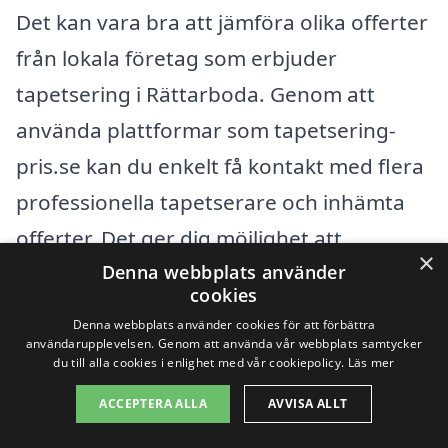
Det kan vara bra att jämföra olika offerter
från lokala företag som erbjuder
tapetsering i Rättarboda. Genom att
använda plattformar som tapetsering-
pris.se kan du enkelt få kontakt med flera
professionella tapetserare och inhämta
offerter. Det ger dig möjlighet att
×
Denna webbplats använder
säkerställa att du får ett rimligt pris
cookies
tillsammans med hög kvalitet på arbetet
Denna webbplats använder cookies för att förbättra
som utförs.
användarupplevelsen. Genom att använda vår webbplats samtycker
du till alla cookies i enlighet med vår cookiepolicy.
Läs mer
ACCEPTERA ALLA
AVVISA ALLT
Att tänka på faktorer som kvalitet på
material, erfarenhet hos hantverkaren