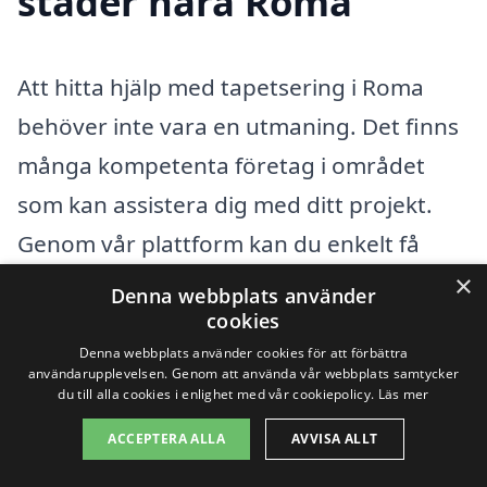
städer nära Roma
Att hitta hjälp med tapetsering i Roma
behöver inte vara en utmaning. Det finns
många kompetenta företag i området
som kan assistera dig med ditt projekt.
Genom vår plattform kan du enkelt få
offerter från professionella tapetserare
×
Denna webbplats använder
som kan hjälpa dig med allt från
cookies
Denna webbplats använder cookies för att förbättra
rådgivning till installation av tapeter. Att
användarupplevelsen. Genom att använda vår webbplats samtycker
anlita ett lokalt företag ger dig dessutom
du till alla cookies i enlighet med vår cookiepolicy.
Läs mer
möjligheten att få personlig service och
ACCEPTERA ALLA
AVVISA ALLT
skräddarsydda lösningar för just ditt hem.