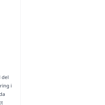
 del
ring i
ida
tt