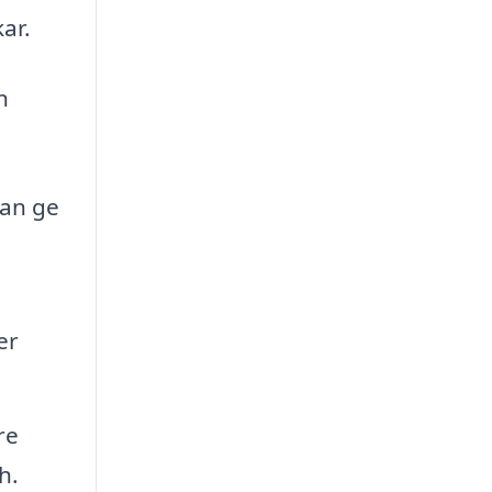
ar.
n
kan ge
er
re
h.