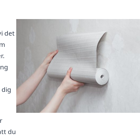
i det
om
r.
ing
 dig
r
att du