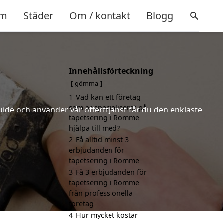
m
Städer
Om / kontakt
Blogg
Innehållsförteckning
gömma
1
Vad kan ett företag
som är specialiserat på
uide och använder vår offerttjänst får du den enklaste
tapetsering i Romme
hjälpa till med?
2
Få alltid minst 3
erbjudanden för
tapetsering i Romme
3
Få 3 erbjudanden för
tapetsering i Romme
från professionella
företag
4
Hur mycket kostar