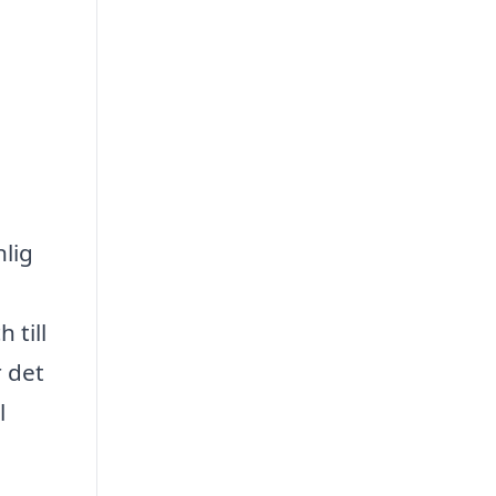
nlig
 till
 det
l