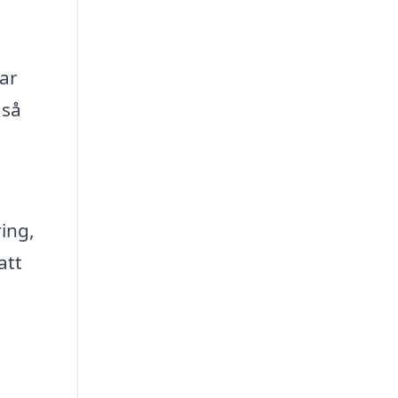
ar
 så
ing,
att