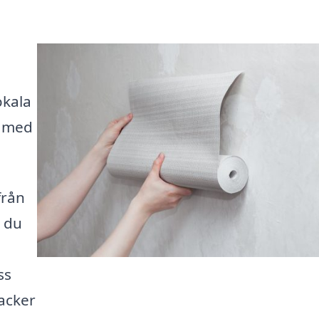
okala
r med
från
t du
ss
acker