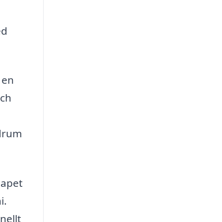
ed
 en
och
adrum
tapet
i.
nellt