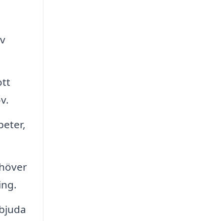
av
ott
v.
peter,
höver
ing.
rbjuda