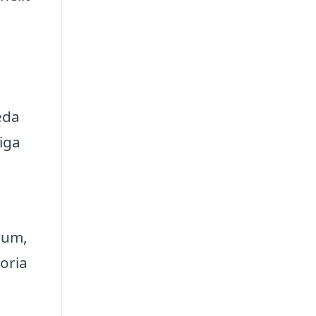
reda
liga
 rum,
toria