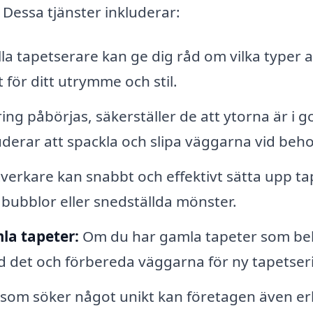
 Dessa tjänster inkluderar:
la tapetserare kan ge dig råd om vilka typer 
för ditt utrymme och stil.
ng påbörjas, säkerställer de att ytorna är i g
luderar att spackla och slipa väggarna vid beho
erkare kan snabbt och effektivt sätta upp ta
n bubblor eller snedställda mönster.
la tapeter:
Om du har gamla tapeter som be
ed det och förbereda väggarna för ny tapetser
som söker något unikt kan företagen även e