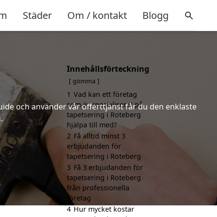
m
Städer
Om / kontakt
Blogg
Innehållsförteckning
gömma
1
Vad kan ett företag
som är specialiserat på
uide och använder vår offerttjänst får du den enklaste
tapetsering i Roteberg
.
hjälpa till med?
2
Få alltid minst 3
erbjudanden för
tapetsering i Roteberg
3
Få 3 erbjudanden för
tapetsering i Roteberg
från professionella
företag
4
Hur mycket kostar