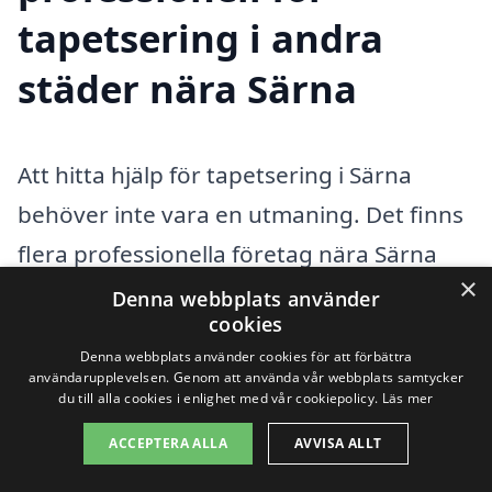
tapetsering i andra
städer nära Särna
Att hitta hjälp för tapetsering i Särna
behöver inte vara en utmaning. Det finns
flera professionella företag nära Särna
×
som kan assistera med dina
Denna webbplats använder
cookies
tapetseringsbehov. Tapetsering kan ge
Denna webbplats använder cookies för att förbättra
ditt hem ett helt nytt utseende och
användarupplevelsen. Genom att använda vår webbplats samtycker
du till alla cookies i enlighet med vår cookiepolicy.
Läs mer
känsla, och det är viktigt att ha rätt
ACCEPTERA ALLA
AVVISA ALLT
hantverkare för jobbet. Genom
tapetsering-pris.se kan du enkelt få