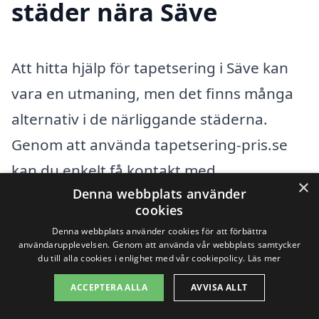
städer nära Säve
Att hitta hjälp för tapetsering i Säve kan
vara en utmaning, men det finns många
alternativ i de närliggande städerna.
Genom att använda tapetsering-pris.se
kan du enkelt få kontakt med
×
Denna webbplats använder
professionella inom branschen och få
cookies
offert på tapetseringstjänster. Här är
Denna webbplats använder cookies för att förbättra
några städer i närheten av Säve där du
användarupplevelsen. Genom att använda vår webbplats samtycker
du till alla cookies i enlighet med vår cookiepolicy.
Läs mer
kan hitta experter inom tapetsering:
ACCEPTERA ALLA
AVVISA ALLT
Härryda