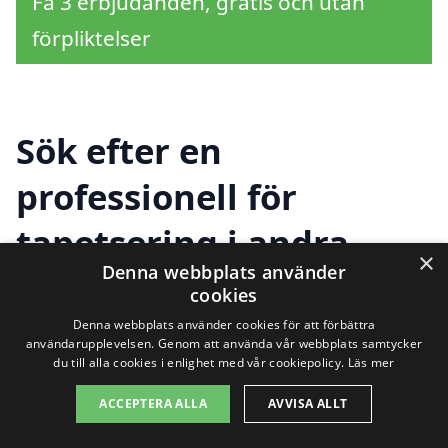
Få 3 erbjudanden, gratis och utan
förpliktelser
Sök efter en
professionell för
tapetsering i andra
×
Denna webbplats använder
städer nära Skällinge
cookies
Denna webbplats använder cookies för att förbättra
användarupplevelsen. Genom att använda vår webbplats samtycker
Att hitta hjälp med tapetsering i Skällinge
du till alla cookies i enlighet med vår cookiepolicy.
Läs mer
och de närliggande områdena behöver
ACCEPTERA ALLA
AVVISA ALLT
inte vara en utmaning. På tapetsering-