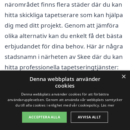
närområdet finns flera städer där du kan
hitta skickliga tapetserare som kan hjälpa
dig med ditt projekt. Genom att jämföra
olika alternativ kan du enkelt få det bästa
erbjudandet för dina behov. Här är några
stadsnamn i närheten av Skee där du kan
hitta professionella tapetseringtjänster:
×
Denna webbplats använder
Strömstad
cookies
Denna webbplats använder cookies för att förbättra
Kärrdal
användarupplevelsen. Genom att använda vår webbplats samtycker
du till alla cookies i enlighet med vår cookiepolicy.
Läs mer
Foss
ACCEPTERA ALLA
AVVISA ALLT
Bengtsfors