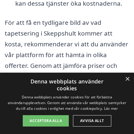
kan dessa tjänster öka kostnaderna.
För att få en tydligare bild av vad
tapetsering i Skeppshult kommer att
kosta, rekommenderar vi att du använder
vår plattform för att hämta in olika
offerter. Genom att jämföra priser och
tjänster från lokala företag kan du hitta
×
Denna webbplats använder
den bästa lösningen för dina behov.
cookies
Skapa en lista över vad du vill ha hjälp
Denna webbplats använder cookies för att förbättra
användarupplevelsen. Genom att använda vår webbplats samtycker
med, så att när du ber om offerter, kan du
du till alla cookies i enlighet med vår cookiepolicy.
Läs mer
få en så exakt kostnad som möjligt. Med
ACCEPTERA ALLA
AVVISA ALLT
rätt information och förståelse för vad