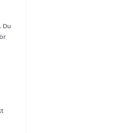
. Du
för
kt