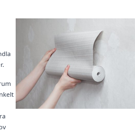
a
ndla
r.
 rum
nkelt
ra
ov