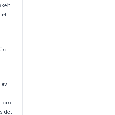
kelt
det
 än
 av
tt om
s det