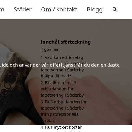
m
Städer
Om / kontakt
Blogg
Innehållsförteckning
gömma
1
Vad kan ett företag
som är specialiserat på
uide och använder vår offerttjänst får du den enklaste
tapetsering i Söderby
.
hjälpa till med?
2
Få alltid minst 3
erbjudanden för
tapetsering i Söderby
3
Få 3 erbjudanden för
tapetsering i Söderby
från professionella
företag
4
Hur mycket kostar