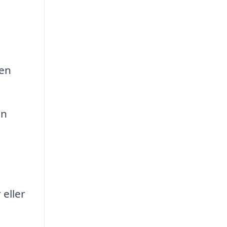
 en
En
 eller