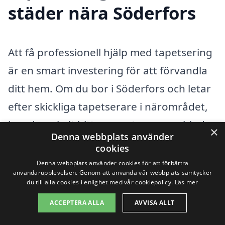
städer nära Söderfors
Att få professionell hjälp med tapetsering
är en smart investering för att förvandla
ditt hem. Om du bor i Söderfors och letar
efter skickliga tapetserare i närområdet,
kan du enkelt hitta experter som erbjuder
×
Denna webbplats använder
sina tjänster. Genom vår plattform kan du
cookies
få tillgång till flera olika företag som
Denna webbplats använder cookies för att förbättra
användarupplevelsen. Genom att använda vår webbplats samtycker
specialiserar sig på tapetsering i
du till alla cookies i enlighet med vår cookiepolicy.
Läs mer
Söderfors och dess omgivningar.
ACCEPTERA ALLA
AVVISA ALLT