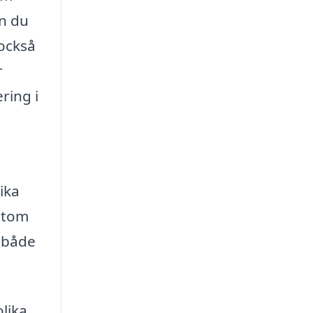
an du
 också
r
ring i
ika
sutom
m både
olika