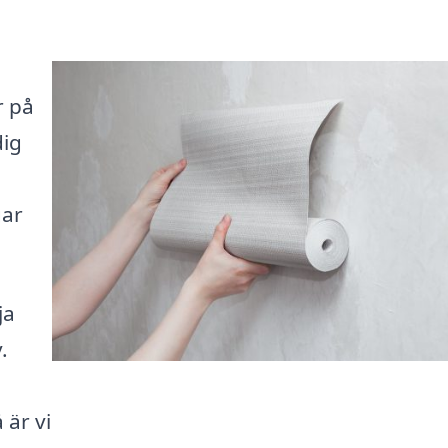
r på
dig
gar
ja
.
 är vi