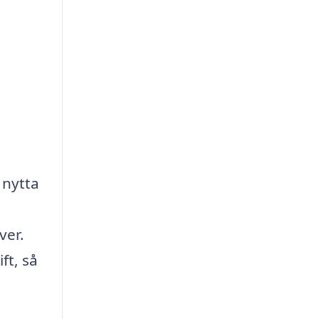
 nytta
ver.
ft, så