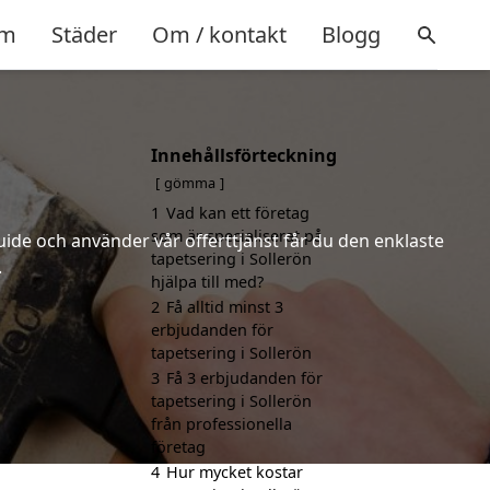
m
Städer
Om / kontakt
Blogg
Innehållsförteckning
gömma
1
Vad kan ett företag
som är specialiserat på
uide och använder vår offerttjänst får du den enklaste
tapetsering i Sollerön
.
hjälpa till med?
2
Få alltid minst 3
erbjudanden för
tapetsering i Sollerön
3
Få 3 erbjudanden för
tapetsering i Sollerön
från professionella
företag
4
Hur mycket kostar