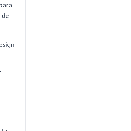
 bara
v de
design
.
tta