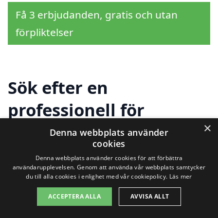
Få 3 erbjudanden, gratis och utan
förpliktelser
Sök efter en
professionell för
×
tapetsering i andra
Denna webbplats använder
cookies
städer nära
Denna webbplats använder cookies för att förbättra
användarupplevelsen. Genom att använda vår webbplats samtycker
Stallarholmen
du till alla cookies i enlighet med vår cookiepolicy.
Läs mer
ACCEPTERA ALLA
AVVISA ALLT
Att hitta hjälp med tapetsering i