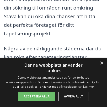
din sökning till områden runt omkring
Stava kan du öka dina chanser att hitta
det perfekta företaget för ditt
tapetseringsprojekt.
Några av de närliggande städerna där du
kan söka efter tapetseringstjänster
×
Denna webbplats använder
inkluderar:
cookies
Denna webbplats använder cookies för att förbättra
Täby
användarupplevelsen. Genom att använda vår webbplats samtycker
du till alla cookies i enlighet med vår cookiepolicy.
Läs mer
Vallentuna
ACCEPTERA ALLA
AVVISA ALLT
Norrtälje