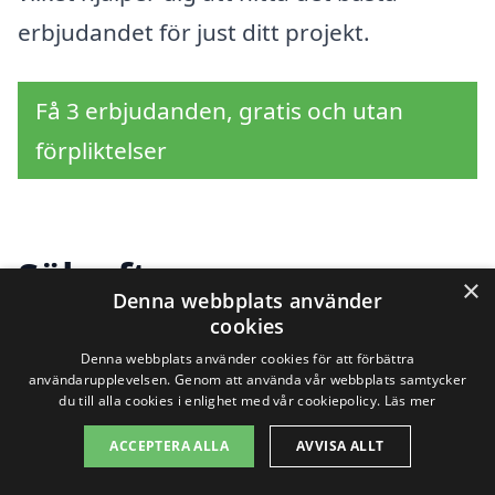
erbjudandet för just ditt projekt.
Få 3 erbjudanden, gratis och utan
förpliktelser
Sök efter en
×
Denna webbplats använder
professionell för
cookies
Denna webbplats använder cookies för att förbättra
tapetsering i andra
användarupplevelsen. Genom att använda vår webbplats samtycker
du till alla cookies i enlighet med vår cookiepolicy.
Läs mer
städer nära Stenhamra
ACCEPTERA ALLA
AVVISA ALLT