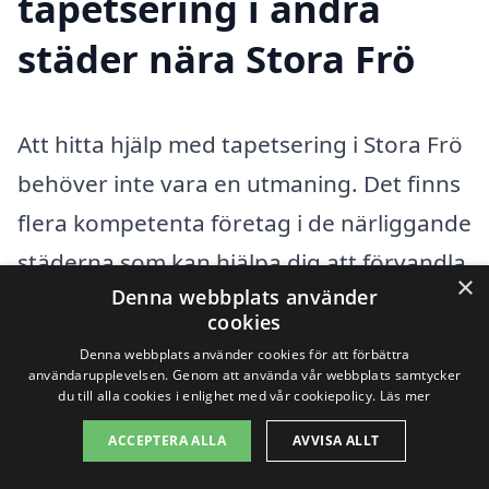
tapetsering i andra
städer nära Stora Frö
Att hitta hjälp med tapetsering i Stora Frö
behöver inte vara en utmaning. Det finns
flera kompetenta företag i de närliggande
städerna som kan hjälpa dig att förvandla
×
Denna webbplats använder
ditt hem med stiliga tapeter. Många av
cookies
dessa företag har lång erfarenhet och
Denna webbplats använder cookies för att förbättra
erbjuder skräddarsydda lösningar för
användarupplevelsen. Genom att använda vår webbplats samtycker
du till alla cookies i enlighet med vår cookiepolicy.
Läs mer
både privata bostäder och kommersiella
ACCEPTERA ALLA
AVVISA ALLT
lokaler. Genom att jämföra olika alternativ