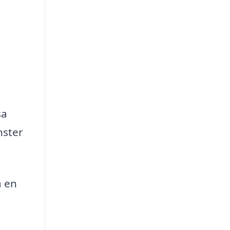
sa
nster
a en