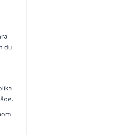
ara
an du
a
olika
råde.
enom