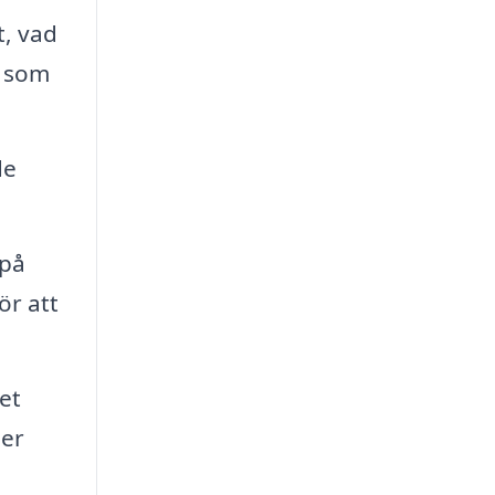
t, vad
a som
de
 på
ör att
het
ler