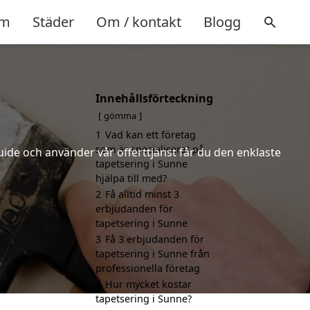
m
Städer
Om / kontakt
Blogg
Innehållsförteckning
gömma
1
Vad kan ett företag
som är specialiserat på
uide och använder vår offerttjänst får du den enklaste
tapetsering i Sunne
hjälpa till med?
2
Få alltid minst 3
erbjudanden för
tapetsering i Sunne
3
Få 3 erbjudanden för
tapetsering i Sunne från
professionella företag
4
Hur mycket kostar
tapetsering i Sunne?