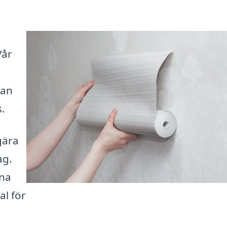
Vår
kan
s.
gära
ag.
ina
al för