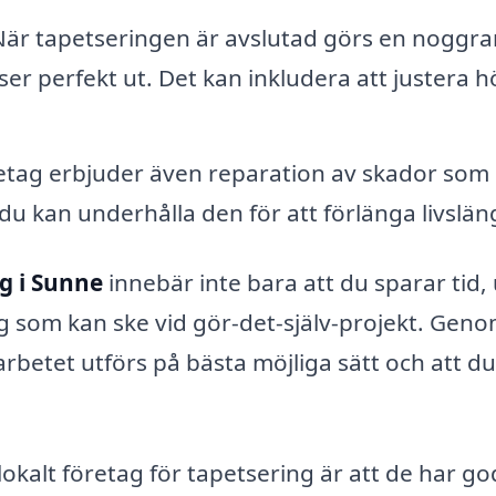
är tapetseringen är avslutad görs en noggra
 ser perfekt ut. Det kan inkludera att justera h
etag erbjuder även reparation av skador som
u kan underhålla den för att förlänga livslä
g i Sunne
innebär inte bara att du sparar tid,
g som kan ske vid gör-det-själv-projekt. Geno
arbetet utförs på bästa möjliga sätt och att du
okalt företag för tapetsering är att de har go