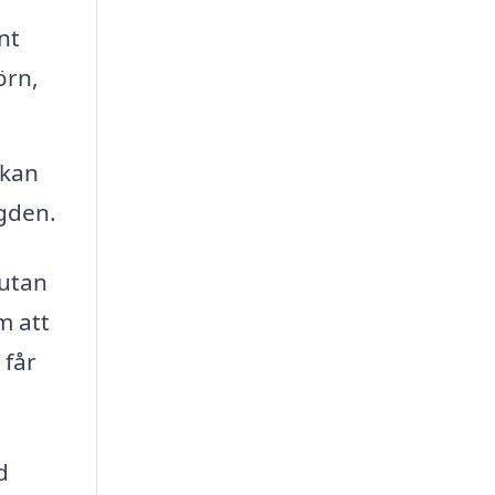
nt
örn,
 kan
ngden.
 utan
m att
 får
d