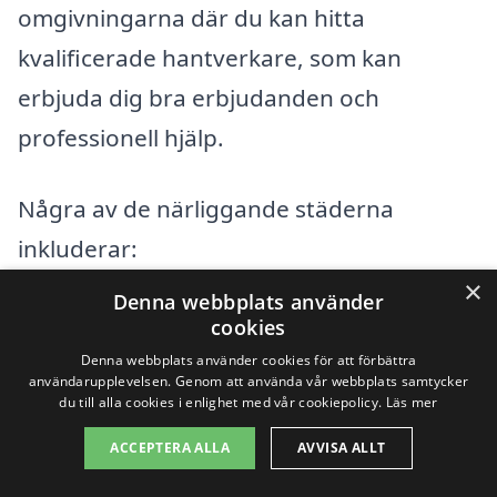
omgivningarna där du kan hitta
kvalificerade hantverkare, som kan
erbjuda dig bra erbjudanden och
professionell hjälp.
Några av de närliggande städerna
inkluderar:
×
Denna webbplats använder
Åkersberga
cookies
Denna webbplats använder cookies för att förbättra
Danderyd
användarupplevelsen. Genom att använda vår webbplats samtycker
du till alla cookies i enlighet med vår cookiepolicy.
Läs mer
Täby
ACCEPTERA ALLA
AVVISA ALLT
Lidingö