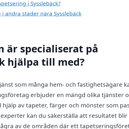
apetsering i Sysslebäck?
g i andra städer nära Sysslebäck
 är specialiserat på
k hjälpa till med?
l tjänst som många hem- och fastighetsägare k
ringsföretag erbjuder en mängd olika tjänster 
 hjälp av tapeter, färger och mönster som pa
 experter kan du säkerställa att resultatet bli
r några av de områden där ett tapetseringsföre