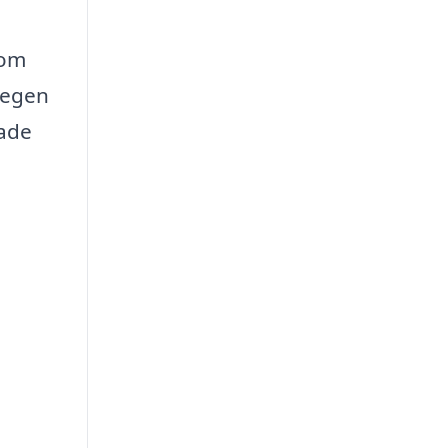
tom
å egen
rade