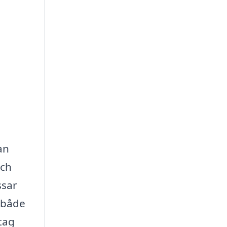
an
och
ssar
r både
tag