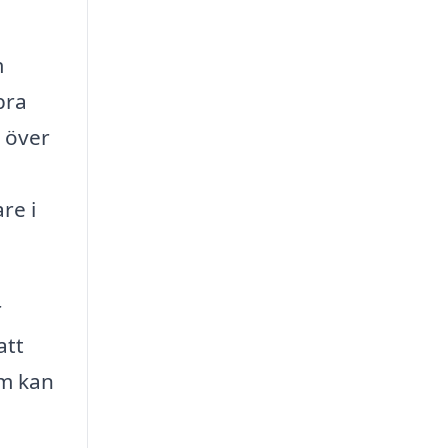
m
bra
k över
re i
r
att
om kan