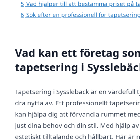
5
Vad hjälper till att bestämma priset på t
6
Sök efter en professionell för tapetserin
Vad kan ett företag som
tapetsering i Sysslebäc
Tapetsering i Sysslebäck är en värdeful
dra nytta av. Ett professionellt tapetse
kan hjälpa dig att förvandla rummet med
just dina behov och din stil. Med hjälp av
estetiskt tilltalande och hållbart. Här ä