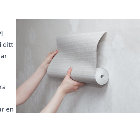
i
 ditt
gar
ra
ar en