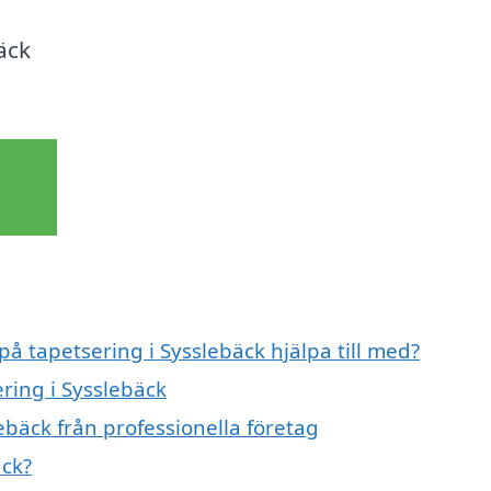
äck
på tapetsering i Sysslebäck hjälpa till med?
ering i Sysslebäck
ebäck från professionella företag
äck?