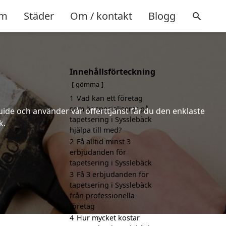
m
Städer
Om / kontakt
Blogg
Innehållsförteckning
gömma
1
Vad kan ett företag
som är specialiserat på
uide och använder vår offerttjänst får du den enklaste
tapetsering i Sysslebäck
k.
hjälpa till med?
2
Få alltid minst 3
erbjudanden för
tapetsering i Sysslebäck
3
Få 3 erbjudanden för
tapetsering i Sysslebäck
från professionella
företag
4
Hur mycket kostar