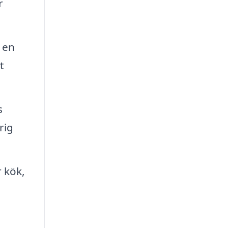
r
 en
t
s
rig
r kök,