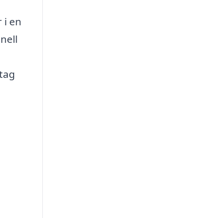
 i en
nell
etag