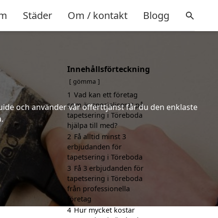
m
Städer
Om / kontakt
Blogg
Innehållsförteckning
gömma
1
Vad kan ett företag
som är specialiserat på
uide och använder vår offerttjänst får du den enklaste
tapetsering i Töreboda
.
hjälpa till med?
2
Få alltid minst 3
erbjudanden för
tapetsering i Töreboda
3
Få 3 erbjudanden för
tapetsering i Töreboda
från professionella
företag
4
Hur mycket kostar