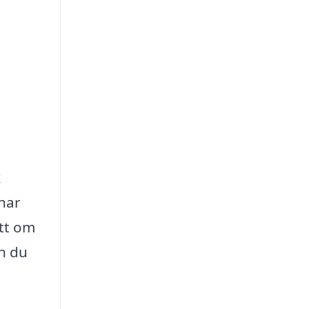
k
 har
ett om
an du