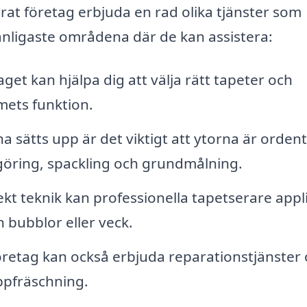
erat företag erbjuda en rad olika tjänster som
anligaste områdena där de kan assistera:
get kan hjälpa dig att välja rätt tapeter och
mets funktion.
 sätts upp är det viktigt att ytorna är ordent
göring, spackling och grundmålning.
t teknik kan professionella tapetserare appl
n bubblor eller veck.
öretag kan också erbjuda reparationstjänster
ppfräschning.