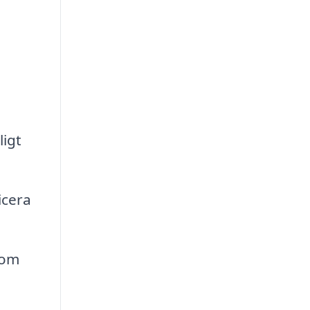
ligt
icera
 om