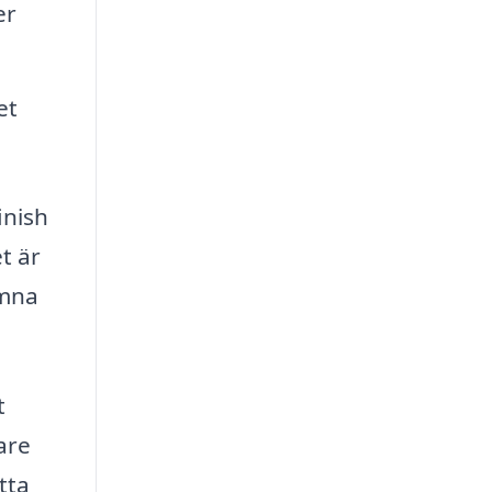
er
et
inish
t är
ämna
t
are
tta