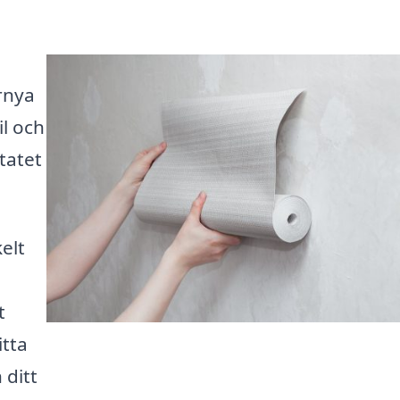
rnya
il och
tatet
elt
t
itta
 ditt