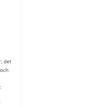
; det
 och
.
: