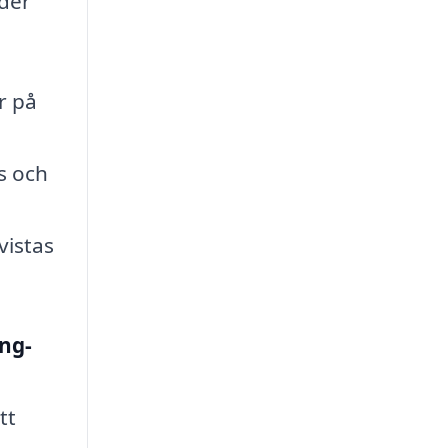
nder
r på
is och
vistas
ing-
tt