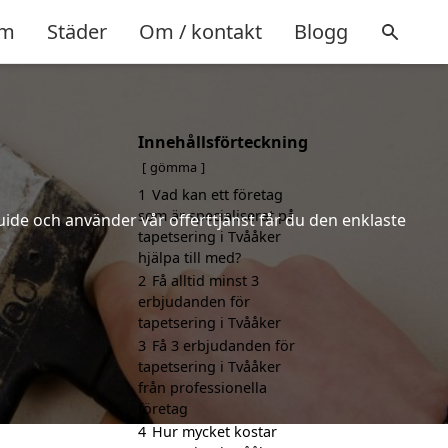
m
Städer
Om / kontakt
Blogg
Innehållsförteckning
gömma
1
Vad kan ett företag
som är specialiserat på
uide och använder vår offerttjänst får du den enklaste
tapetsering i Tvååker
hjälpa till med?
2
Få alltid minst 3
erbjudanden för
tapetsering i Tvååker
3
Få 3 erbjudanden för
tapetsering i Tvååker
från professionella
företag
4
Hur mycket kostar