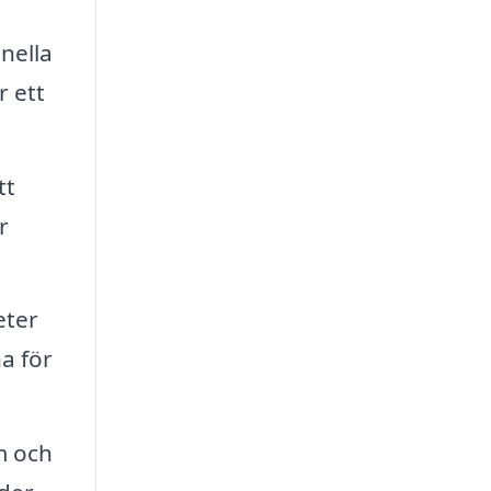
onella
r ett
tt
r
eter
a för
m och