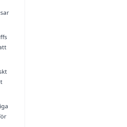
ssar
ffs
att
skt
t
iga
för