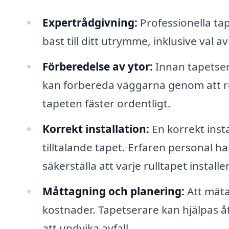
Expertrådgivning:
Professionella ta
bäst till ditt utrymme, inklusive val 
Förberedelse av ytor:
Innan tapetserin
kan förbereda väggarna genom att rep
tapeten fäster ordentligt.
Korrekt installation:
En korrekt insta
tilltalande tapet. Erfaren personal h
säkerställa att varje rulltapet installe
Måttagning och planering:
Att mäta
kostnader. Tapetserare kan hjälpas å
att undvika avfall.