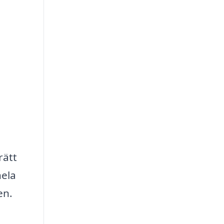
rätt
hela
en.