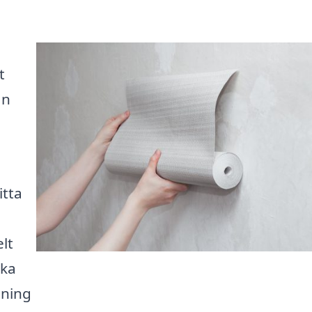
t
an
itta
lt
ika
sning