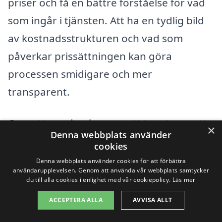
priser och få en bättre förståelse för vad
som ingår i tjänsten. Att ha en tydlig bild
av kostnadsstrukturen och vad som
påverkar prissättningen kan göra
processen smidigare och mer
transparent.
Oavsett om du planerar att tapetsera ett
×
Denna webbplats använder
helt rum eller bara en accentvägg, kan en
cookies
professionell tapetserare hjälpa dig att
Denna webbplats använder cookies för att förbättra
användarupplevelsen. Genom att använda vår webbplats samtycker
förverkliga din vision. Genom att använda
du till alla cookies i enlighet med vår cookiepolicy.
Läs mer
tapetsering-pris.se kan du enkelt få
ACCEPTERA ALLA
AVVISA ALLT
kontakt med lokala tapetserare och be