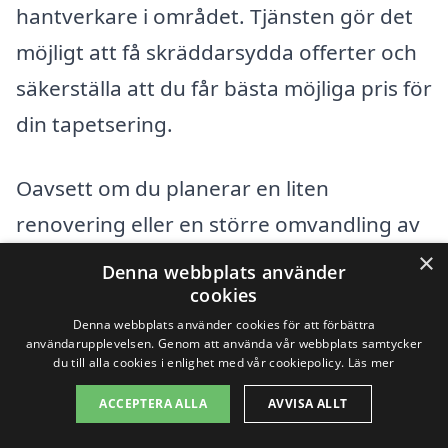
hantverkare i området. Tjänsten gör det
möjligt att få skräddarsydda offerter och
säkerställa att du får bästa möjliga pris för
din tapetsering.
Oavsett om du planerar en liten
renovering eller en större omvandling av
ditt hem, är det viktigt att välja rätt
×
Denna webbplats använder
tapetserare för att åstadkomma det
cookies
Denna webbplats använder cookies för att förbättra
resultat du önskar. Tänk på dessa faktorer
användarupplevelsen. Genom att använda vår webbplats samtycker
du till alla cookies i enlighet med vår cookiepolicy.
Läs mer
och ta hjälp av lokal expertis för att hitta
ett prisvärt alternativ för tapetsering i
ACCEPTERA ALLA
AVVISA ALLT
Undersåker som passar dina behov.