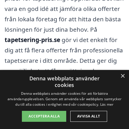
vara en god idé att jämföra olika offerter
från lokala företag för att hitta den bästa
lösningen för just dina behov. På
tapetsering-pris.se
gör vi det enkelt för
dig att få flera offerter från professionella
tapetserare i ditt område. Detta ger dig
en möjlighet att få en rättvis och
×
Denna webbplats använder
transparent bild av vad tapetsering kan
cookies
kosta, så att du kan göra ett välgrundat
Denna webbplats använder cookies för att förbättra
användarupplevelsen. Genom att använda vår webbplats samtycker
val som passar din budget.
du till alla cookies i enlighet med vår cookiepolicy.
Läs mer
ACCEPTERA ALLA
AVVISA ALLT
Få 3 erbjudanden, gratis och utan