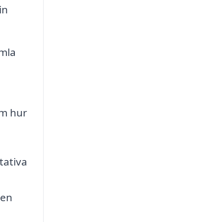
in
amla
om hur
tativa
 en