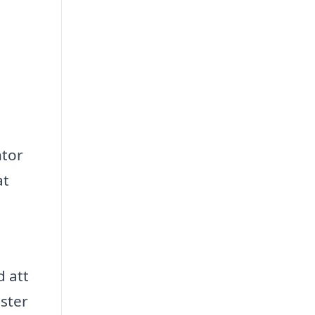
ntor
at
d att
nster