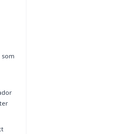
p som
,
ador
ter
tt