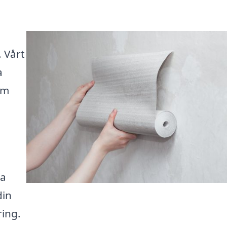
. Vårt
a
om
na
din
ring.