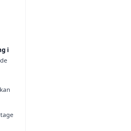
g i
 de
 kan
itage