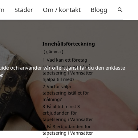
m
Städer
Om / kontakt
Blogg
Innehållsförteckning
gömma
1
Vad kan ett företag
som är specialiserat på
uide och använder vår offerttjänst får du den enklaste
tapetsering i Vannsätter
r.
hjälpa till med?
2
Varför välja
tapetsering istället för
målning?
3
Få alltid minst 3
erbjudanden för
tapetsering i Vannsätter
4
Få 3 erbjudanden för
tapetsering i Vannsätter