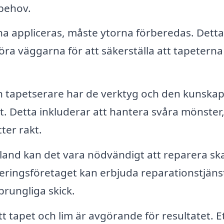
 behov.
a appliceras, måste ytorna förberedas. Detta
göra väggarna för att säkerställa att tapeterna
n tapetserare har de verktyg och den kunska
kt. Detta inkluderar att hantera svåra mönster
tter rakt.
land kan det vara nödvändigt att reparera sk
eringsföretaget kan erbjuda reparationstjäns
sprungliga skick.
tt tapet och lim är avgörande för resultatet. E