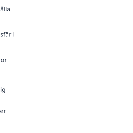
ålla
fär i
gör
ig
ter