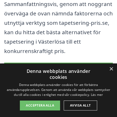
Sammanfattningsvis, genom att noggrant
överväga de ovan nämnda faktorerna och
utnyttja verktyg som tapetsering-pris.se,
kan du hitta det bästa alternativet för
tapetsering i Västerlösa till ett
konkurrenskraftigt pris.
×
Få 3 erbjudanden, gratis och utan
Denna webbplats använder
cookies
förpliktelser
Denna webbplats använder cookies för att förbättra
användarupplevelsen. Genom att använda vår webbplats samtycker
du till alla cookies i enlighet med vår cookiepolicy.
Läs mer
Sök efter en
ACCEPTERA ALLA
AVVISA ALLT