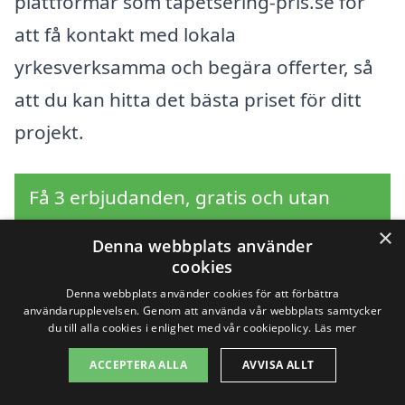
plattformar som tapetsering-pris.se för
att få kontakt med lokala
yrkesverksamma och begära offerter, så
att du kan hitta det bästa priset för ditt
projekt.
Få 3 erbjudanden, gratis och utan
förpliktelser
×
Denna webbplats använder
cookies
Denna webbplats använder cookies för att förbättra
användarupplevelsen. Genom att använda vår webbplats samtycker
Sök efter en
du till alla cookies i enlighet med vår cookiepolicy.
Läs mer
professionell för
ACCEPTERA ALLA
AVVISA ALLT