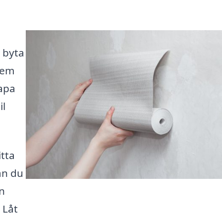
 byta
dem
kapa
il
itta
an du
n
 Låt