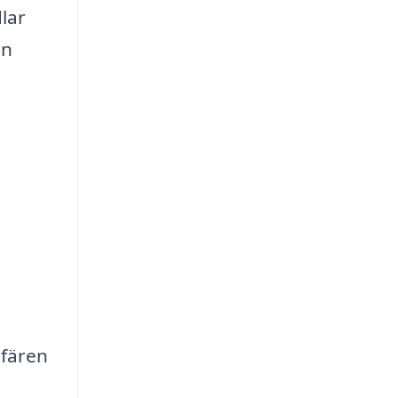
lar
en
sfären