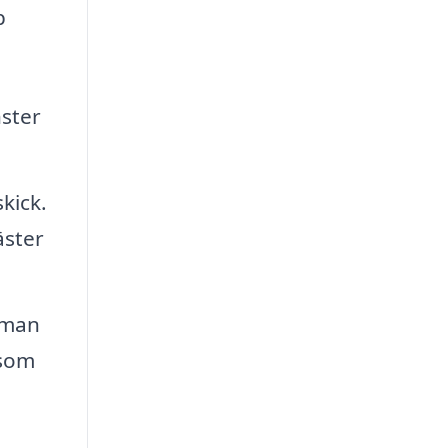
p
nster
kick.
äster
 man
 som