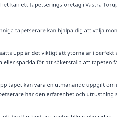
et kan ett tapetseringsföretag i Västra Toru
niga tapetserare kan hjälpa dig att välja mö
tts upp är det viktigt att ytorna är i perfekt s
a eller spackla för att säkerställa att tapeten f
upp tapet kan vara en utmanande uppgift om
tapetserare har den erfarenhet och utrustning
 ett brett utbud av tapeter tillgängliga idag,