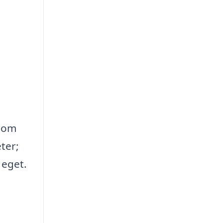
 som
ter;
 eget.
a