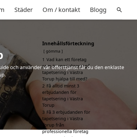
m
Städer
Om / kontakt
Blogg
Innehållsförteckning
p
gömma
1
Vad kan ett företag
som är specialiserat på
uide och använder vår offerttjänst får du den enklaste
tapetsering i Västra
up.
Torup hjälpa till med?
2
Få alltid minst 3
erbjudanden för
tapetsering i Västra
Torup
3
Få 3 erbjudanden för
tapetsering i Västra
Torup från
professionella företag