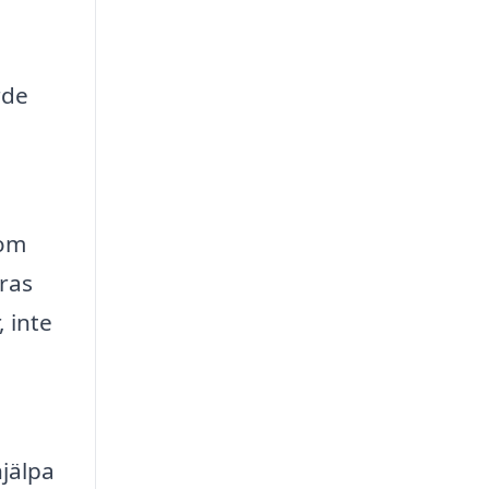
rde
 om
eras
, inte
hjälpa