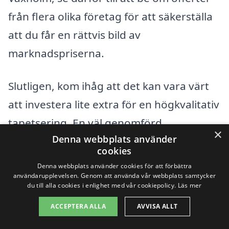
från flera olika företag för att säkerställa
att du får en rättvis bild av
marknadspriserna.
Slutligen, kom ihåg att det kan vara värt
att investera lite extra för en högkvalitativ
tapetsering. En väl genomförd
×
Denna webbplats använder
tapetsering kan förvandla ett rum och
cookies
öka värdet på din bostad, vilket gör det till
Denna webbplats använder cookies för att förbättra
en smart långsiktig investering. Genom
användarupplevelsen. Genom att använda vår webbplats samtycker
du till alla cookies i enlighet med vår cookiepolicy.
Läs mer
att noggrant överväga alla dessa faktorer
ACCEPTERA ALLA
AVVISA ALLT
kan du lättare förstå vad som ligger till