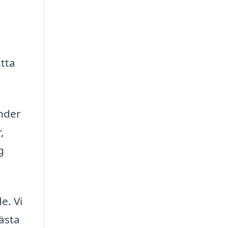
ätta
under
,
g
e. Vi
bästa