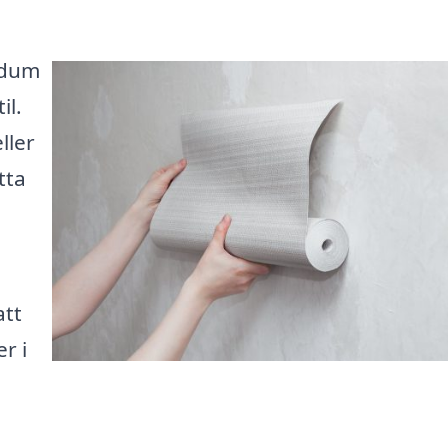
edum
il.
ller
tta
att
r i