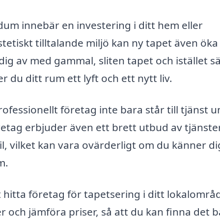
edum innebär en investering i ditt hem eller
tiskt tilltalande miljö kan ny tapet även öka
ig av med gammal, sliten tapet och istället s
u ditt rum ett lyft och ett nytt liv.
rofessionellt företag inte bara står till tjänst 
tag erbjuder även ett brett utbud av tjänster
l, vilket kan vara ovärderligt om du känner di
m.
hitta företag för tapetsering i ditt lokalområd
ter och jämföra priser, så att du kan finna det 