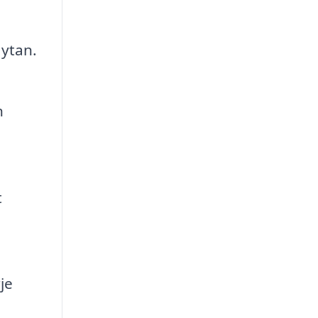
 ytan.
n
t
je