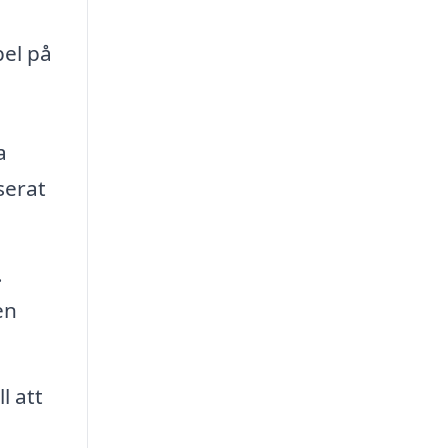
pel på
a
serat
.
en
l att