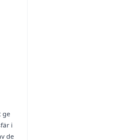
t ge
fär i
av de