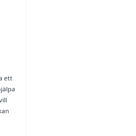
a ett
hjälpa
ill
kan