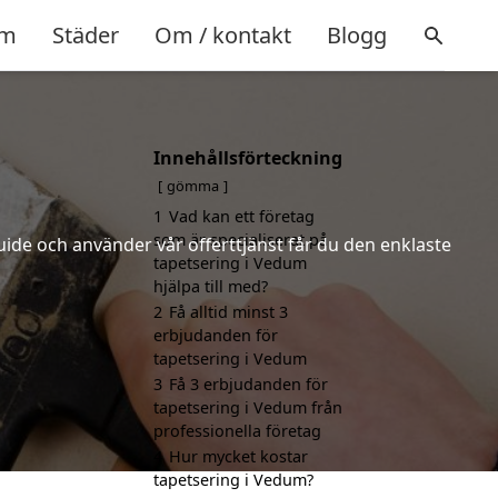
m
Städer
Om / kontakt
Blogg
Innehållsförteckning
gömma
1
Vad kan ett företag
som är specialiserat på
uide och använder vår offerttjänst får du den enklaste
tapetsering i Vedum
hjälpa till med?
2
Få alltid minst 3
erbjudanden för
tapetsering i Vedum
3
Få 3 erbjudanden för
tapetsering i Vedum från
professionella företag
4
Hur mycket kostar
tapetsering i Vedum?