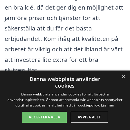
en bra idé, då det ger dig en möjlighet att
jämföra priser och tjänster för att
säkerställa att du får det bästa
erbjudandet. Kom ihåg att kvaliteten på
arbetet är viktig och att det ibland är värt
att investera lite extra för ett bra
slutresultat.
×
Denna webbplats använder
cookies
Få 3 erbjudanden, gratis och utan
Denna webbplats använder cookies för att förbättra
förpliktelser
användarupplevelsen. Genom att använda vår webbplats samtycker
du till alla cookies i enlighet med vår cookiepolicy.
Läs mer
ACCEPTERA ALLA
AVVISA ALLT