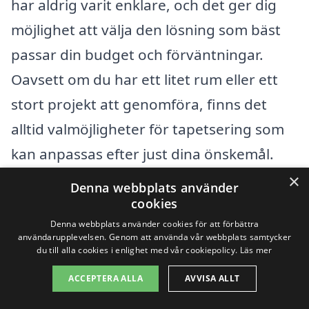
har aldrig varit enklare, och det ger dig
möjlighet att välja den lösning som bäst
passar din budget och förväntningar.
Oavsett om du har ett litet rum eller ett
stort projekt att genomföra, finns det
alltid valmöjligheter för tapetsering som
kan anpassas efter just dina önskemål.
×
Denna webbplats använder
Få 3 erbjudanden, gratis och utan
cookies
Denna webbplats använder cookies för att förbättra
förpliktelser
användarupplevelsen. Genom att använda vår webbplats samtycker
du till alla cookies i enlighet med vår cookiepolicy.
Läs mer
ACCEPTERA ALLA
AVVISA ALLT
Sök efter en