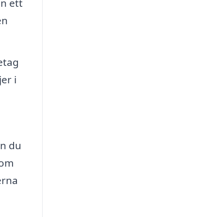
n ett
en
etag
er i
an du
tom
erna