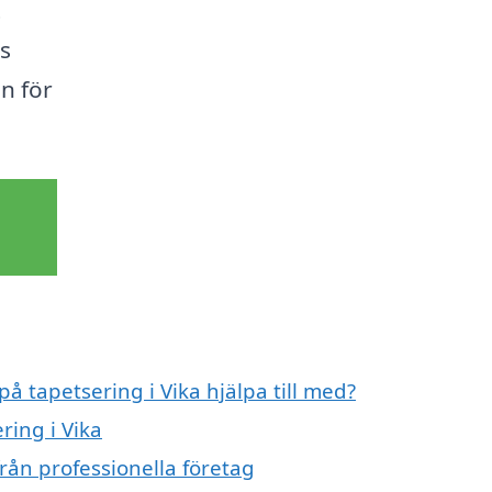
t
ss
en för
på tapetsering i Vika hjälpa till med?
ring i Vika
från professionella företag