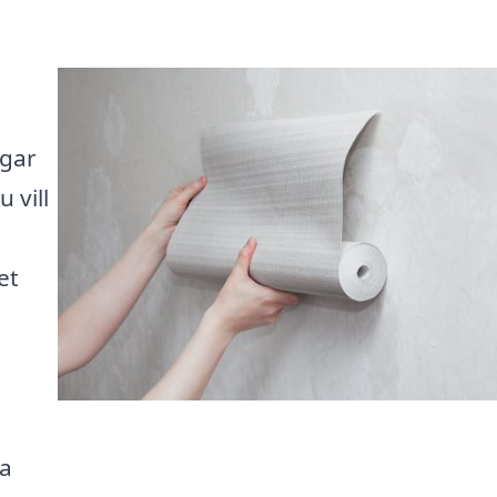
ggar
 vill
et
ra