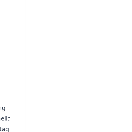
ng
ella
etag