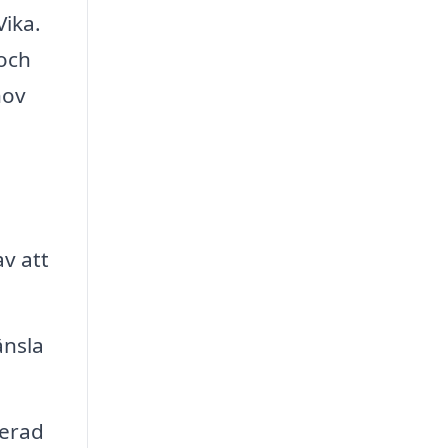
Vika.
 och
hov
av att
änsla
jerad