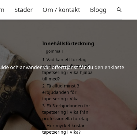
m
Städer
Om / kontakt
Blogg
Innehållsförteckning
gömma
1
Vad kan ett företag
som är specialiserat på
uide och använder vår offerttjänst får du den enklaste
tapetsering i Vika hjälpa
till med?
2
Få alltid minst 3
erbjudanden för
tapetsering i Vika
3
Få 3 erbjudanden för
tapetsering i Vika från
professionella företag
4
Hur mycket kostar
tapetsering i Vika?