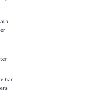
älja
ter
ter
re har
tera