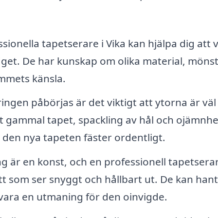
sionella tapetserare i Vika kan hjälpa dig att v
udget. De har kunskap om olika material, möns
mmets känsla.
ngen påbörjas är det viktigt att ytorna är väl
rt gammal tapet, spackling av hål och ojämnhe
t den nya tapeten fäster ordentligt.
g är en konst, och en professionell tapetsera
ätt som ser snyggt och hållbart ut. De kan han
 vara en utmaning för den oinvigde.