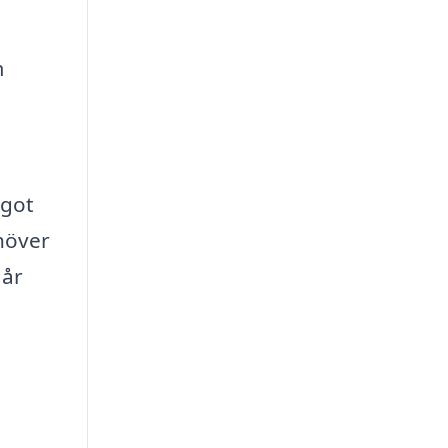
m
ågot
ehöver
 år