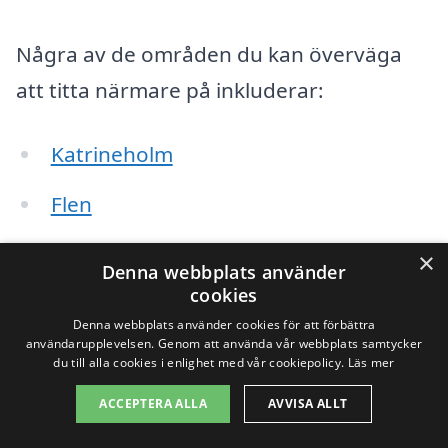
Några av de områden du kan överväga
att titta närmare på inkluderar:
Katrineholm
Flen
Torshälla
×
Denna webbplats använder
cookies
Strängnäs
Denna webbplats använder cookies för att förbättra
användarupplevelsen. Genom att använda vår webbplats samtycker
Nyköping
du till alla cookies i enlighet med vår cookiepolicy.
Läs mer
Oxelösund
ACCEPTERA ALLA
AVVISA ALLT