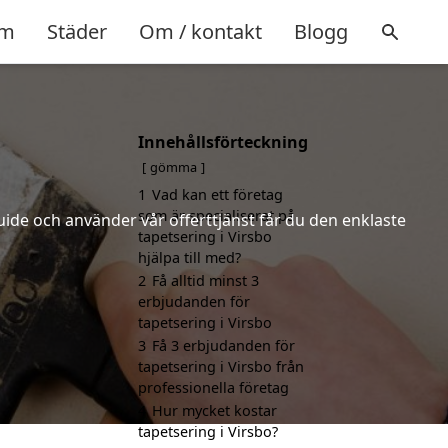
m
Städer
Om / kontakt
Blogg
Innehållsförteckning
gömma
1
Vad kan ett företag
som är specialiserat på
uide och använder vår offerttjänst får du den enklaste
tapetsering i Virsbo
hjälpa till med?
2
Få alltid minst 3
erbjudanden för
tapetsering i Virsbo
3
Få 3 erbjudanden för
tapetsering i Virsbo från
professionella företag
4
Hur mycket kostar
tapetsering i Virsbo?