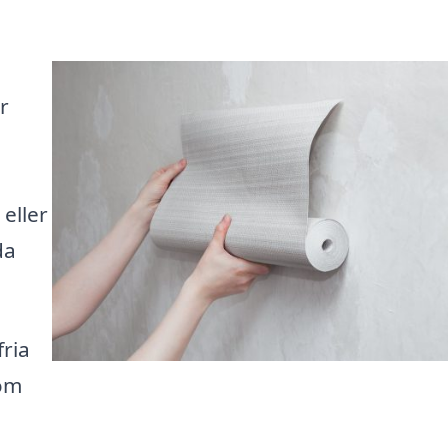
r
 eller
da
ria
som