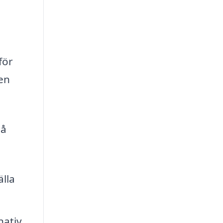
för
ten
så
lla
nativ