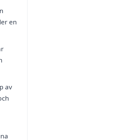
an
ler en
ar
n
p av
och
ina