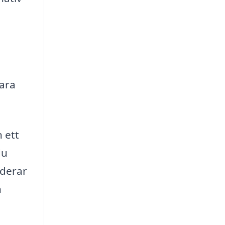
vara
 ett
du
nderar
n