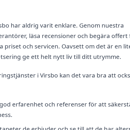
irsbo har aldrig varit enklare. Genom nuestra
erantörer, läsa recensioner och begära offert 
ga priset och servicen. Oavsett om det är en li
sering ge ett helt nytt liv till ditt utrymme.
ringstjänster i Virsbo kan det vara bra att ock
god erfarenhet och referenser för att säkerstä
ness.
apeter de erbjuder och se till att de har alter