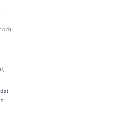
:
r och
l,
 det
an