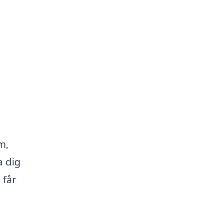
m,
a dig
 får