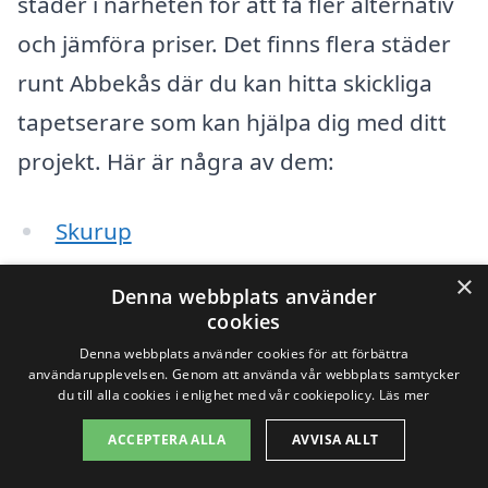
städer i närheten för att få fler alternativ
och jämföra priser. Det finns flera städer
runt Abbekås där du kan hitta skickliga
tapetserare som kan hjälpa dig med ditt
projekt. Här är några av dem:
Skurup
×
Malmö
Denna webbplats använder
cookies
Trelleborg
Denna webbplats använder cookies för att förbättra
användarupplevelsen. Genom att använda vår webbplats samtycker
Ystad
du till alla cookies i enlighet med vår cookiepolicy.
Läs mer
ACCEPTERA ALLA
AVVISA ALLT
Svedala