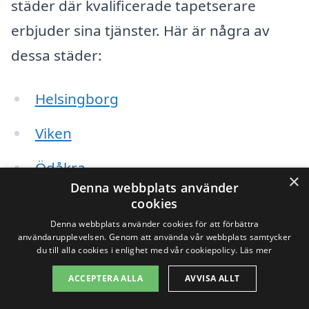
städer där kvalificerade tapetserare
erbjuder sina tjänster. Här är några av
dessa städer:
Helsingborg
Viken
Ödåkra
×
Denna webbplats använder
Rydebäck
cookies
Denna webbplats använder cookies för att förbättra
Hälsingborgs
användarupplevelsen. Genom att använda vår webbplats samtycker
du till alla cookies i enlighet med vår cookiepolicy.
Läs mer
Mörarp
ACCEPTERA ALLA
AVVISA ALLT
Båstad