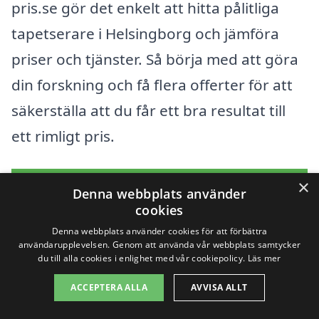
pris.se gör det enkelt att hitta pålitliga
tapetserare i Helsingborg och jämföra
priser och tjänster. Så börja med att göra
din forskning och få flera offerter för att
säkerställa att du får ett bra resultat till
ett rimligt pris.
×
Få 3 erbjudanden, gratis och utan
Denna webbplats använder
cookies
förpliktelser
Denna webbplats använder cookies för att förbättra
användarupplevelsen. Genom att använda vår webbplats samtycker
du till alla cookies i enlighet med vår cookiepolicy.
Läs mer
Sök efter en
ACCEPTERA ALLA
AVVISA ALLT