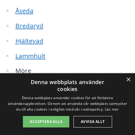
Åseda
Bredaryd
Hjältevad
Lammhult
Möre
×
Denna webbplats använder
Rottne
cookies
Denna webbplats använder cookies för att förbättra
Växjö
användarupplevelsen. Genom att använda vår webbplats samtycker
du till alla cookies i enlighet med vår cookiepolicy.
Läs mer
Värnamo
ACCEPTERA ALLA
AVVISA ALLT
Kånna