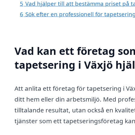
5
Vad hjälper till att bestämma priset på t
6
Sök efter en professionell för tapetserin
Vad kan ett företag som
tapetsering i Växjö hjä
Att anlita ett företag för tapetsering i V
ditt hem eller din arbetsmiljö. Med profes
tilltalande resultat, utan också en kvali
tjänster som ett tapetseringsföretag kan