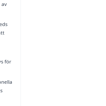
p av
reds
tt
s för
nella
ts