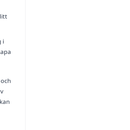
itt
 i
kapa
 och
av
 kan