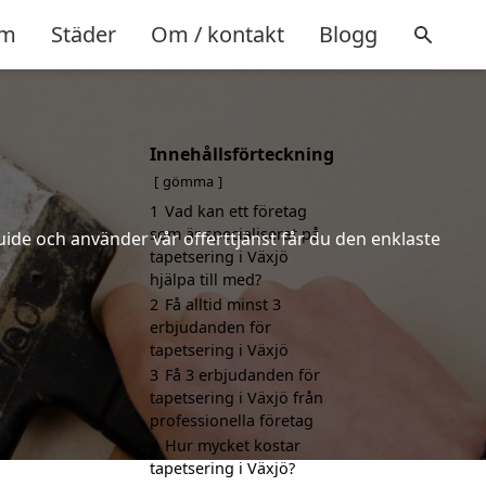
m
Städer
Om / kontakt
Blogg
Innehållsförteckning
gömma
1
Vad kan ett företag
som är specialiserat på
uide och använder vår offerttjänst får du den enklaste
tapetsering i Växjö
hjälpa till med?
2
Få alltid minst 3
erbjudanden för
tapetsering i Växjö
3
Få 3 erbjudanden för
tapetsering i Växjö från
professionella företag
4
Hur mycket kostar
tapetsering i Växjö?