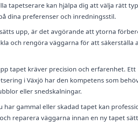
la tapetserare kan hjälpa dig att välja rätt ty
på dina preferenser och inredningsstil.
sätts upp, är det avgörande att ytorna förbe
ckla och rengöra väggarna för att säkerställa a
upp tapet kräver precision och erfarenhet. Ett
etsering i Växjö har den kompetens som behöv
ubblor eller snedskalningar.
 har gammal eller skadad tapet kan professio
en och reparera väggarna innan en ny tapet sät