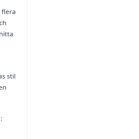
 flera
och
hitta
s stil
 en
: