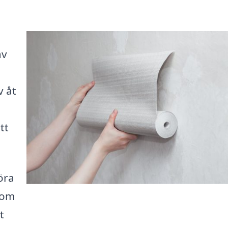
av
v åt
,
tt
öra
som
t