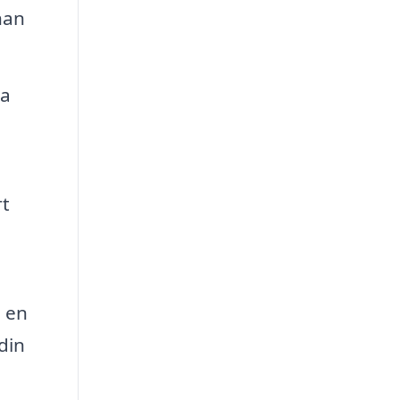
nan
ra
rt
 en
din