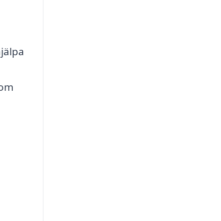
jälpa
som