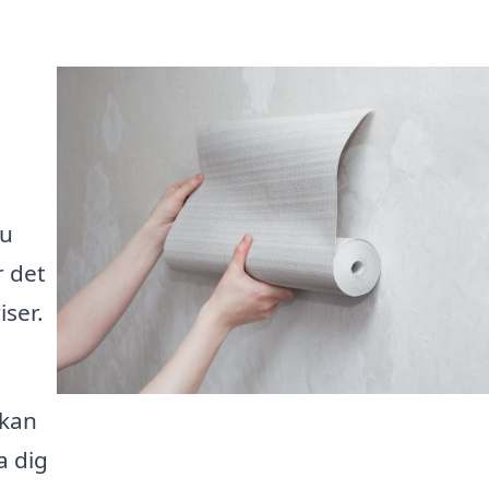
a
du
r det
iser.
 kan
a dig