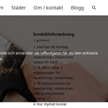
m
Städer
Om / kontakt
Blogg
Innehållsförteckning
gömma
1
Vad kan ett företag
som är specialiserat på
uide och använder vår offerttjänst får du den enklaste
tapetsering i Ankarsrum
m.
hjälpa till med?
2
Få alltid minst 3
erbjudanden för
tapetsering i Ankarsrum
3
Få 3 erbjudanden för
tapetsering i Ankarsrum
från professionella
företag
4
Hur mycket kostar