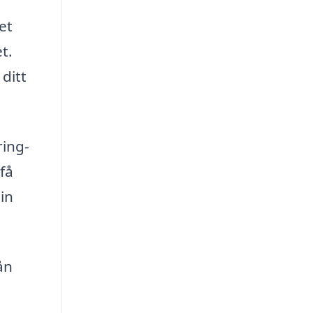
et
t.
ditt
ring-
 få
in
ån