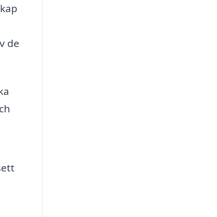
skap
av de
ka
och
sett