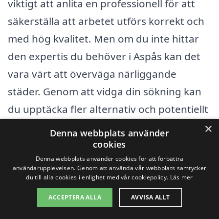
viktigt att anlita en professionell för att
säkerställa att arbetet utförs korrekt och
med hög kvalitet. Men om du inte hittar
den expertis du behöver i Aspås kan det
vara värt att överväga närliggande
städer. Genom att vidga din sökning kan
du upptäcka fler alternativ och potentiellt
bättre erbjudanden. Här är några städer
×
Denna webbplats använder
du kan överväga:
cookies
Denna webbplats använder cookies för att förbättra
användarupplevelsen. Genom att använda vår webbplats samtycker
Krokom
du till alla cookies i enlighet med vår cookiepolicy.
Läs mer
Berg
ACCEPTERA ALLA
AVVISA ALLT