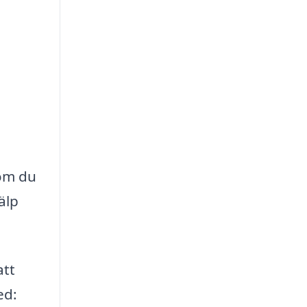
 om du
älp
att
ed: