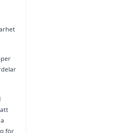
barhet
pper
rdelar
d
att
ga
g för