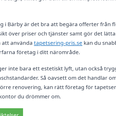
g i Bärby är det bra att begära offerter från f
ikt över priser och tjänster samt gör det lätta
m att använda
tapetsering-pris.se
kan du snab
rfarna företag i ditt närområde.
er inte bara ett estetiskt lyft, utan också tryg
ranschstandarder. Så oavsett om det handlar o
törre renovering, kan rätt företag för tapetser
er kontor du drömmer om.
iktelser