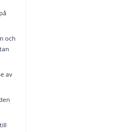
 på
on och
utan
se av
 den
ill