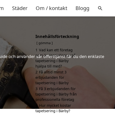
m
Städer
Om / kontakt
Blogg
Innehållsförteckning
gömma
1
Vad kan ett företag
som är specialiserat på
uide och använder vår offerttjänst får du den enklaste
tapetsering i Bärby
hjälpa till med?
2
Få alltid minst 3
erbjudanden för
tapetsering i Bärby
3
Få 3 erbjudanden för
tapetsering i Bärby från
professionella företag
4
Hur mycket kostar
tapetsering i Bärby?