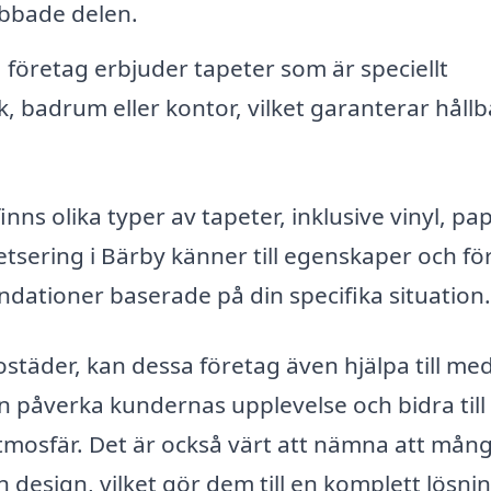
abbade delen.
öretag erbjuder tapeter som är speciellt
k, badrum eller kontor, vilket garanterar håll
finns olika typer av tapeter, inklusive vinyl, pa
tsering i Bärby känner till egenskaper och fö
ationer baserade på din specifika situation.
städer, kan dessa företag även hjälpa till me
n påverka kundernas upplevelse och bidra till 
tmosfär. Det är också värt att nämna att mån
design, vilket gör dem till en komplett lösnin