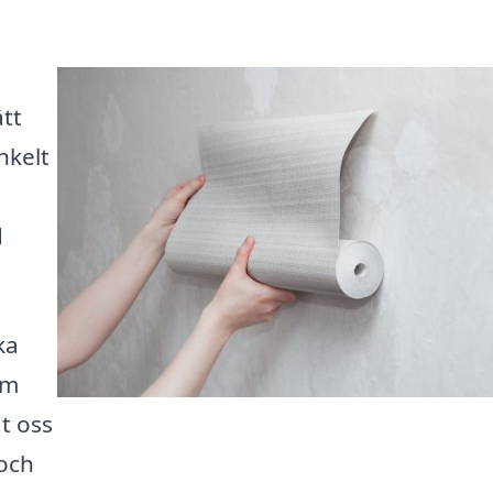
ätt
nkelt
d
ka
om
t oss
 och