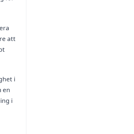
lera
re att
bt
ghet i
m en
ing i