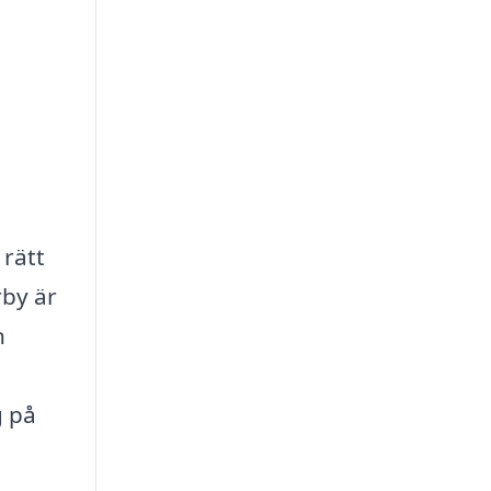
 rätt
rby är
n
g på