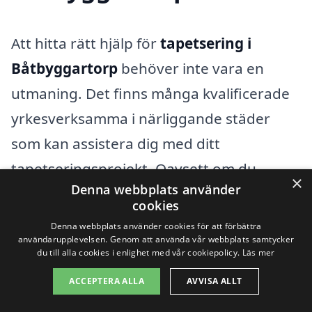
Att hitta rätt hjälp för
tapetsering i
Båtbyggartorp
behöver inte vara en
utmaning. Det finns många kvalificerade
yrkesverksamma i närliggande städer
som kan assistera dig med ditt
tapetseringsprojekt. Oavsett om du
×
Denna webbplats använder
planerar att förändra ett rum eller hela
cookies
ditt hem, är det viktigt att få professionell
Denna webbplats använder cookies för att förbättra
användarupplevelsen. Genom att använda vår webbplats samtycker
hjälp för bästa resultat. Här är några
du till alla cookies i enlighet med vår cookiepolicy.
Läs mer
fördelar med att anlita en expert:
ACCEPTERA ALLA
AVVISA ALLT