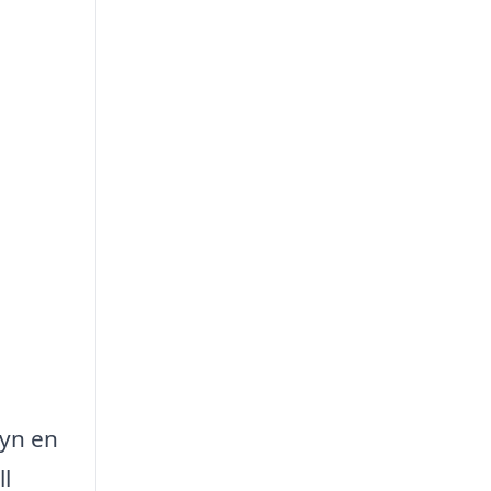
byn en
ll