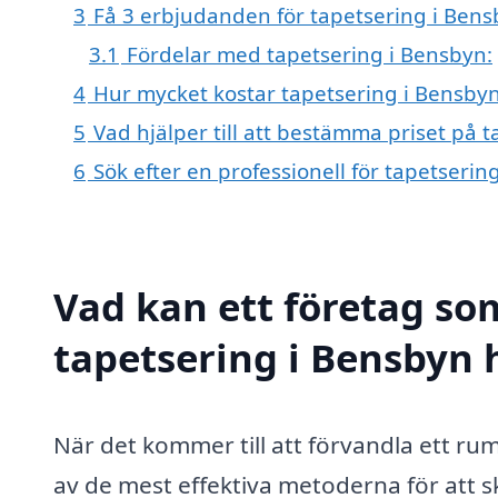
3
Få 3 erbjudanden för tapetsering i Bensb
3.1
Fördelar med tapetsering i Bensbyn:
4
Hur mycket kostar tapetsering i Bensby
5
Vad hjälper till att bestämma priset på 
6
Sök efter en professionell för tapetseri
Vad kan ett företag som
tapetsering i Bensbyn h
När det kommer till att förvandla ett rum
av de mest effektiva metoderna för att sk