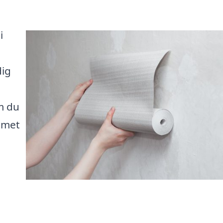
i
dig
m du
emmet