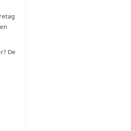
retag
gen
er? De
.