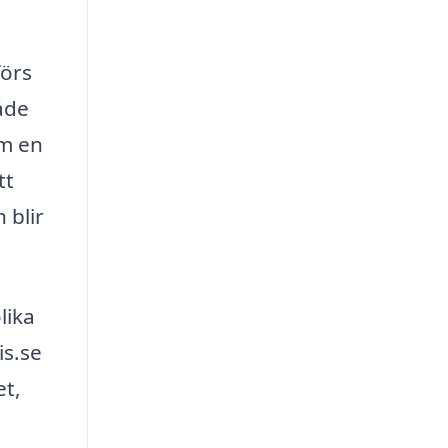
förs
åde
om en
tt
 blir
lika
is.se
et,