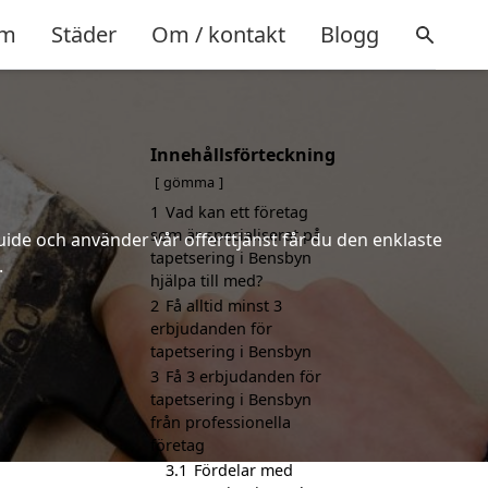
m
Städer
Om / kontakt
Blogg
Innehållsförteckning
gömma
1
Vad kan ett företag
som är specialiserat på
uide och använder vår offerttjänst får du den enklaste
tapetsering i Bensbyn
.
hjälpa till med?
2
Få alltid minst 3
erbjudanden för
tapetsering i Bensbyn
3
Få 3 erbjudanden för
tapetsering i Bensbyn
från professionella
företag
3.1
Fördelar med