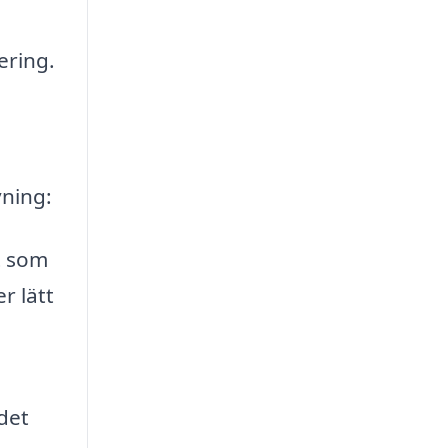
ering.
vning:
t som
r lätt
det